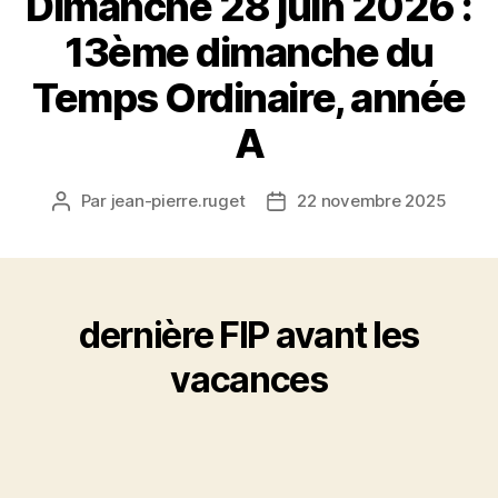
Dimanche 28 juin 2026 :
13ème dimanche du
Temps Ordinaire, année
A
Par
jean-pierre.ruget
22 novembre 2025
Auteur
Date
de
de
l’article
l’article
dernière FIP avant les
vacances