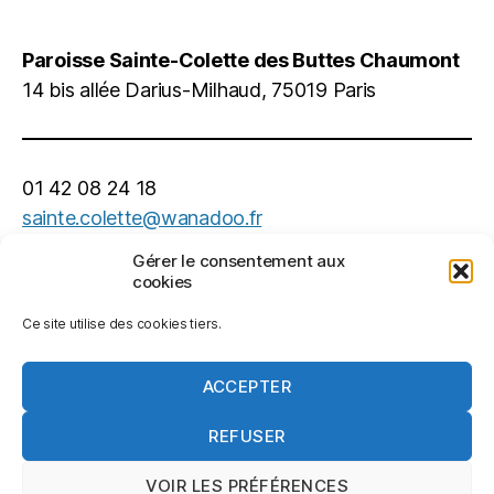
Paroisse Sainte-Colette des Buttes Chaumont
14 bis allée Darius-Milhaud, 75019 Paris
01 42 08 24 18
sainte.colette@wanadoo.fr
Gérer le consentement aux
Faire un
don au Denier de l'Église
cookies
Ce site utilise des cookies tiers.
L'Église catholique à Paris
ACCEPTER
REFUSER
© 2026
Sainte-Colette des Buttes-
Haut
↑
VOIR LES PRÉFÉRENCES
Chaumont