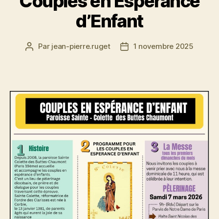
Couples en Espérance
d’Enfant
Par
jean-pierre.ruget
1 novembre 2025
Auteur
Date
de
de
l’article
l’article