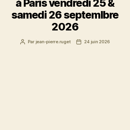
à Paris vendredi 25 &
samedi 26 septemlbre
2026
Par
jean-pierre.ruget
24 juin 2026
Auteur
Date
de
de
l’article
l’article