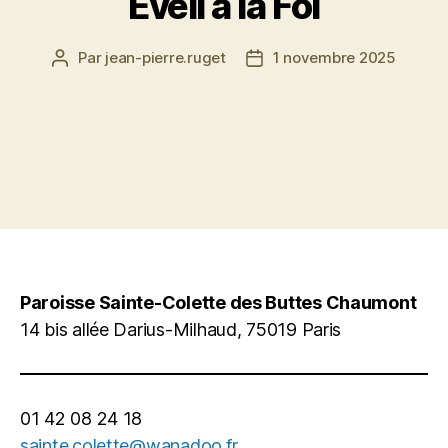
Èveil à la Foi
Par
jean-pierre.ruget
1 novembre 2025
Auteur
Date
de
de
l’article
l’article
Paroisse Sainte-Colette des Buttes Chaumont
14 bis allée Darius-Milhaud, 75019 Paris
01 42 08 24 18
sainte.colette@wanadoo.fr