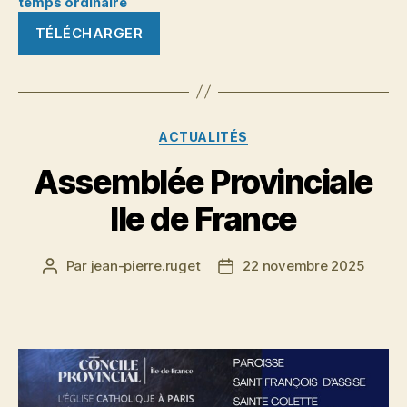
temps ordinaire
TÉLÉCHARGER
Catégories
ACTUALITÉS
Assemblée Provinciale
Ile de France
Par
jean-pierre.ruget
22 novembre 2025
Auteur
Date
de
de
l’article
l’article