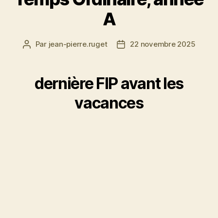
A
Par
jean-pierre.ruget
22 novembre 2025
Auteur
Date
de
de
l’article
l’article
dernière FIP avant les
vacances